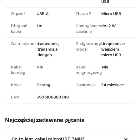
USB
Złącze 1
USB-A
Złącze 2
Micro USB
Długość
1 m
Obsługiwane
do 12 W
kabla
zasilanie
Zastosowanie
Ładowanie,
Dedykowany
Urządzenia z
transmisja
model
wejściem
danych
micro USB
Kabel
Nie
Kabel
Nie
kątowy
magnetyczny
Kolor
Czarny
Gwarancja
24 miesiące
EAN
5903108680349
Najczęściej zadawane pytania
Co to jest kabel microUSB 3MK?