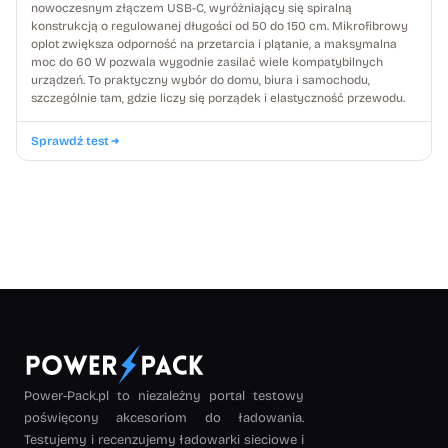
nowoczesnym złączem USB-C, wyróżniający się spiralną
konstrukcją o regulowanej długości od 50 do 150 cm. Mikrofibrowy
oplot zwiększa odporność na przetarcia i plątanie, a maksymalna
moc do 60 W pozwala wygodnie zasilać wiele kompatybilnych
urządzeń. To praktyczny wybór do domu, biura i samochodu,
szczególnie tam, gdzie liczy się porządek i elastyczność przewodu.
Sprawdź test
Power-Pack.pl to niezależny portal testowy
poświęcony akcesoriom do ładowania.
Testujemy i recenzujemy ładowarki sieciowe i