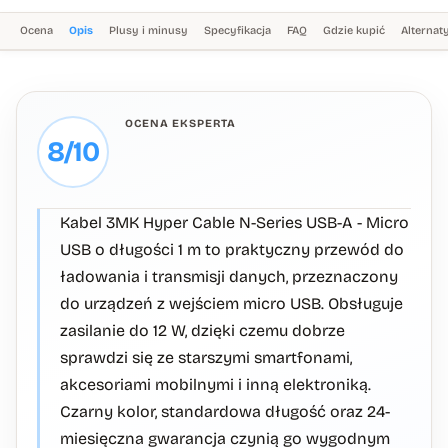
Ocena
Opis
Plusy i minusy
Specyfikacja
FAQ
Gdzie kupić
Alterna
OCENA EKSPERTA
8/10
Kabel 3MK Hyper Cable N-Series USB-A - Micro
USB o długości 1 m to praktyczny przewód do
ładowania i transmisji danych, przeznaczony
do urządzeń z wejściem micro USB. Obsługuje
zasilanie do 12 W, dzięki czemu dobrze
sprawdzi się ze starszymi smartfonami,
akcesoriami mobilnymi i inną elektroniką.
Czarny kolor, standardowa długość oraz 24-
miesięczna gwarancja czynią go wygodnym