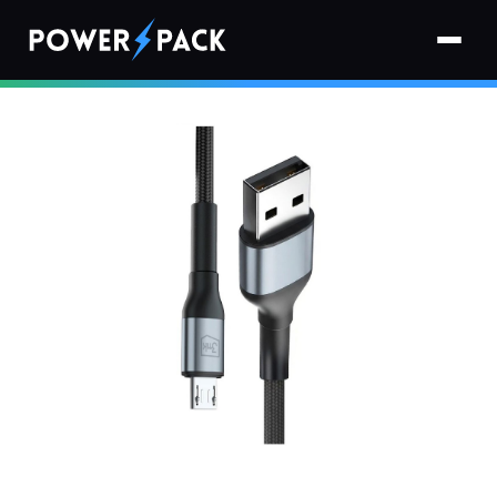
Strona główna
›
Kable
›
Kabel USB - Micro USB 3MK Hyper Cable N-Series 12W 1 m Czarny