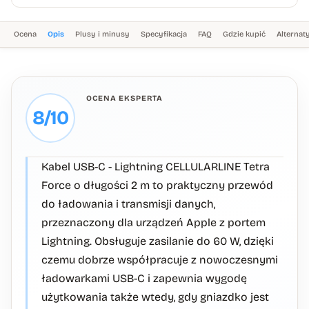
Ocena
Opis
Plusy i minusy
Specyfikacja
FAQ
Gdzie kupić
Alterna
OCENA EKSPERTA
8/10
Kabel USB-C - Lightning CELLULARLINE Tetra
Force o długości 2 m to praktyczny przewód
do ładowania i transmisji danych,
przeznaczony dla urządzeń Apple z portem
Lightning. Obsługuje zasilanie do 60 W, dzięki
czemu dobrze współpracuje z nowoczesnymi
ładowarkami USB-C i zapewnia wygodę
użytkowania także wtedy, gdy gniazdko jest