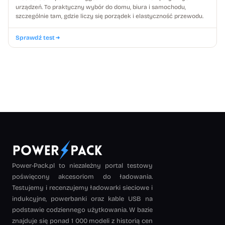
urządzeń. To praktyczny wybór do domu, biura i samochodu,
szczególnie tam, gdzie liczy się porządek i elastyczność przewodu.
Sprawdź test
Power-Pack.pl to niezależny portal testowy
poświęcony akcesoriom do ładowania.
Testujemy i recenzujemy ładowarki sieciowe i
indukcyjne, powerbanki oraz kable USB na
podstawie codziennego użytkowania. W bazie
znajduje się ponad 1 000 modeli z historią cen