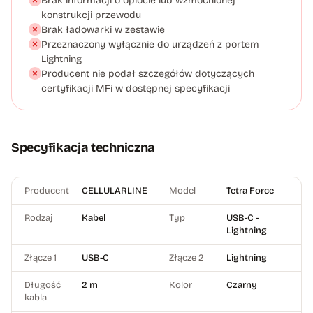
Brak informacji o oplocie lub wzmocnionej
konstrukcji przewodu
Brak ładowarki w zestawie
Przeznaczony wyłącznie do urządzeń z portem
Lightning
Producent nie podał szczegółów dotyczących
certyfikacji MFi w dostępnej specyfikacji
Specyfikacja techniczna
Producent
CELLULARLINE
Model
Tetra Force
Rodzaj
Kabel
Typ
USB-C -
Lightning
Złącze 1
USB-C
Złącze 2
Lightning
Długość
2 m
Kolor
Czarny
kabla