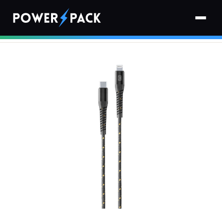
Strona główna
›
Kable
›
Kabel USB-C - Lightning CELLULARLINE Tetra Force 60W 2 m
Czarny