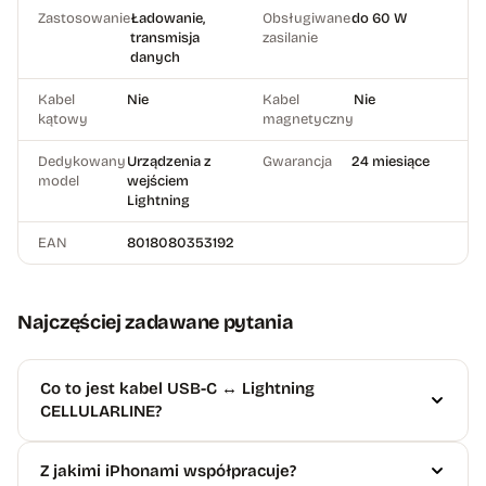
Zastosowanie
Ładowanie,
Obsługiwane
do 60 W
transmisja
zasilanie
danych
Kabel
Nie
Kabel
Nie
kątowy
magnetyczny
Dedykowany
Urządzenia z
Gwarancja
24 miesiące
model
wejściem
Lightning
EAN
8018080353192
Najczęściej zadawane pytania
Co to jest kabel USB-C ↔ Lightning
CELLULARLINE?
Z jakimi iPhonami współpracuje?