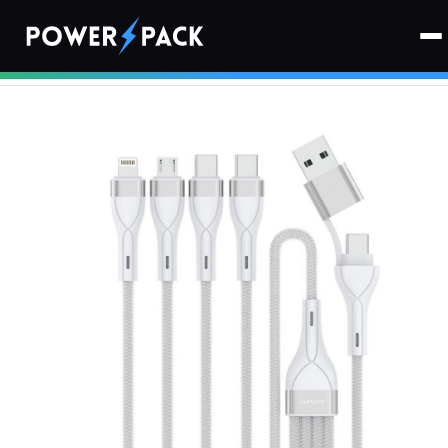
Strona główna
›
Kable
›
Kabel USB-C/USB-A - 2x USB-C/Micro USB/Lightning 4SMARTS 4w2
1.2 m 15W Biały