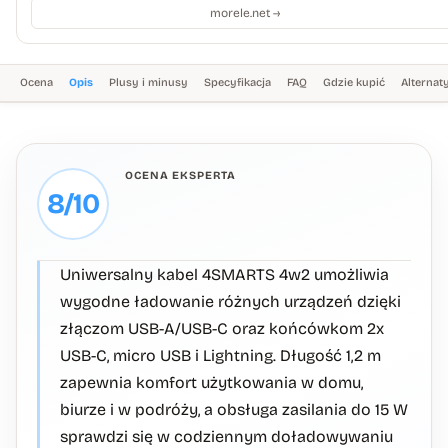
morele.net →
Ocena
Opis
Plusy i minusy
Specyfikacja
FAQ
Gdzie kupić
Alterna
OCENA EKSPERTA
8/10
Uniwersalny kabel 4SMARTS 4w2 umożliwia
wygodne ładowanie różnych urządzeń dzięki
złączom USB-A/USB-C oraz końcówkom 2x
USB-C, micro USB i Lightning. Długość 1,2 m
zapewnia komfort użytkowania w domu,
biurze i w podróży, a obsługa zasilania do 15 W
sprawdzi się w codziennym doładowywaniu