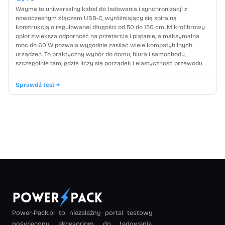
Wayme to uniwersalny kabel do ładowania i synchronizacji z
nowoczesnym złączem USB-C, wyróżniający się spiralną
konstrukcją o regulowanej długości od 50 do 150 cm. Mikrofibrowy
oplot zwiększa odporność na przetarcia i plątanie, a maksymalna
moc do 60 W pozwala wygodnie zasilać wiele kompatybilnych
urządzeń. To praktyczny wybór do domu, biura i samochodu,
szczególnie tam, gdzie liczy się porządek i elastyczność przewodu.
Sprawdź test
Power-Pack.pl to niezależny portal testowy
poświęcony akcesoriom do ładowania.