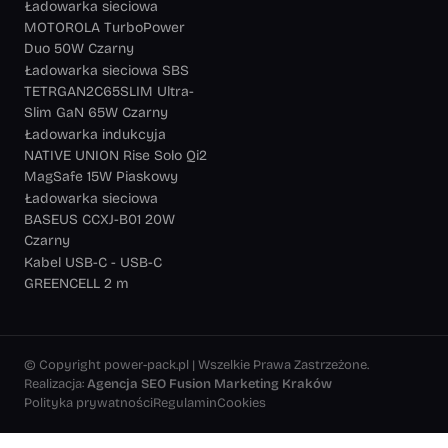
Ładowarka sieciowa
MOTOROLA TurboPower
Duo 50W Czarny
Ładowarka sieciowa SBS
TETRGAN2C65SLIM Ultra-
Slim GaN 65W Czarny
Ładowarka indukcyja
NATIVE UNION Rise Solo Qi2
MagSafe 15W Piaskowy
Ładowarka sieciowa
BASEUS CCXJ-B01 20W
Czarny
Kabel USB-C - USB-C
GREENCELL 2 m
© Copyright power-pack.pl | Wszelkie Prawa Zastrzeżone.
Realizacja:
Agencja SEO Fusion Marketing Kraków
Polityka prywatności
Regulamin
Cookies