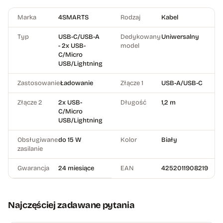
Marka
4SMARTS
Rodzaj
Kabel
Typ
USB-C/USB-A
Dedykowany
Uniwersalny
- 2x USB-
model
C/Micro
USB/Lightning
Zastosowanie
Ładowanie
Złącze 1
USB-A/USB-C
Złącze 2
2x USB-
Długość
1,2 m
C/Micro
USB/Lightning
Obsługiwane
do 15 W
Kolor
Biały
zasilanie
Gwarancja
24 miesiące
EAN
4252011908219
Najczęściej zadawane pytania