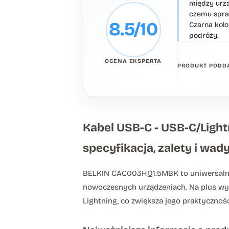
między urzą
czemu spraw
8.5/10
Czarna kolo
podróży.
OCENA EKSPERTA
PRODUKT PODDA
Kabel USB-C - USB-C/Ligh
specyfikacja, zalety i wad
BELKIN CAC003HQ1.5MBK to uniwersalny 
nowoczesnych urządzeniach. Na plus wyr
Lightning, co zwiększa jego praktycznoś