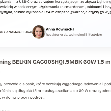
dzeniami z USB-C oraz sprzętem korzystającym ze złącza Lightning. 
dzi się w codziennym użytkowaniu ze smartfonami, tabletami i inn
rystyka, solidne wykonanie i 24-miesięczna gwarancja czynią go 
Anna Kownacka
NY ANALIZIE PRZEZ:
Redaktorka ds. technologii i lifestyle'u
tning BELKIN CAC003HQ1.5MBK 60W 1.5 m Cz
y
przewód dla osób, które oczekują wygodnego ładowania i pod
óżnia się długość 1,5 m, obsługa zasilania do 60 W oraz zgod
ć w domu, pracy i podróży.