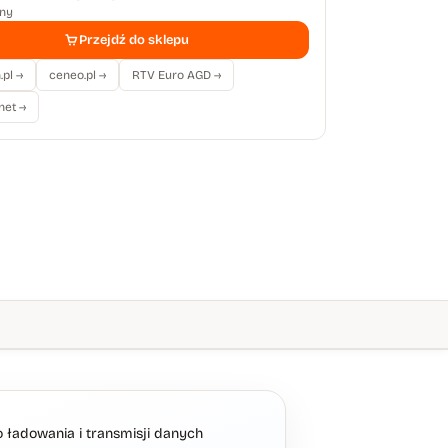
rny
Przejdź do sklepu
pl →
ceneo.pl →
RTV Euro AGD →
net →
ładowania i transmisji danych