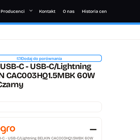
Producenci
Kontakt
O nas
Historia cen
Dodaj do porównania
 USB-C - USB-C/Lightning
IN CAC003HQ1.5MBK 60W
Czarny
—
B-C - USB-C/Lightning BELKIN CAC003HQ1.5MBK 60W