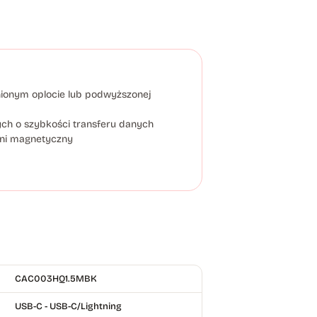
nionym oplocie lub podwyższonej
ch o szybkości transferu danych
 ani magnetyczny
CAC003HQ1.5MBK
USB-C - USB-C/Lightning