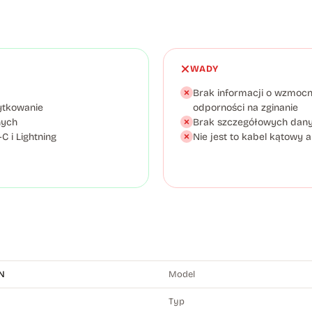
WADY
Brak informacji o wzmoc
ytkowanie
odporności na zginanie
nych
Brak szczegółowych dany
 i Lightning
Nie jest to kabel kątowy
N
Model
Typ