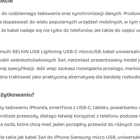
ukcie
 do codziennego ładowania oraz synchronizacji danych. Produc
a dopasować do wielu popularnych urządzeń mobilnych, w tym
że kabel nadaje się nie tylko do telefonów, ale także do częś
el multi BELKIN USB Lightning USB-C microUSB, kabel uniwersal
 kabli wielokońcówkowych 3w1, natomiast prezentowany model 
j specyfikacji. Jeśli więc szukasz rozwiązania prostego, mark
ożna traktować jako praktyczną alternatywę dla bardziej rozb
użytkowaniu?
zy ładowaniu iPhone’a, smartfona z USB-C, tabletu, powerbanku
krótsze przewody, dlatego łatwiej korzystać z telefonu podczas 
a osób, które chcą mieć jeden porządny przewód do różnych c
 takie jak kabel 3w1 do iPhone Samsung micro USB, uniwersalny