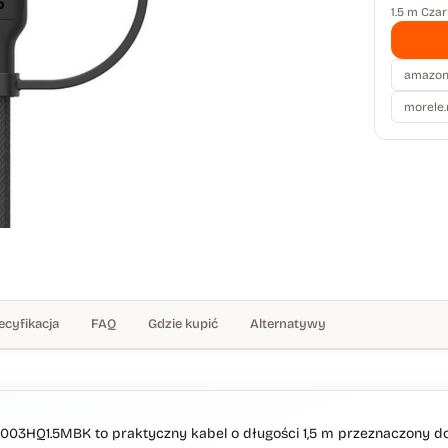
1.5 m Cza
amazon.
morele.
ecyfikacja
FAQ
Gdzie kupić
Alternatywy
03HQ1.5MBK to praktyczny kabel o długości 1,5 m przeznaczony do 