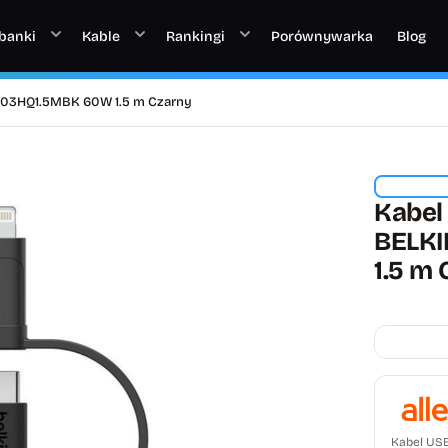
banki
Kable
Rankingi
Porównywarka
Blog
003HQ1.5MBK 60W 1.5 m Czarny
Kabel
BELK
1.5 m 
Kabel US