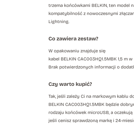
trzema końcówkami BELKIN, ten model na
kompatybilność z nowoczesnymi złączami.
Lightning.
Co zawiera zestaw?
W opakowaniu znajduje się:
kabel BELKIN CAC003HQ1.5MBK 1,5 m w 
Brak potwierdzonych informacji o dodat
Czy warto kupić?
Tak, jeśli zależy Ci na markowym kablu 
BELKIN CAC003HQ1.5MBK będzie dobrym w
rodzaju końcówek microUSB, a oczekują p
jeśli cenisz sprawdzoną markę i 24-mies