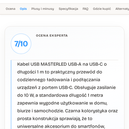
Ocena
Opis
Plusy i minusy
Specyfikacja
FAQ
Gdzie kupić
Alterna
OCENA EKSPERTA
7/10
Kabel USB MASTERLED USB-A na USB-C o
długości 1 m to praktyczny przewód do
codziennego ładowania i podłączania
urządzeń z portem USB-C. Obsługuje zasilanie
do 10 W, a standardowa długość 1 metra
zapewnia wygodne użytkowanie w domu,
biurze i samochodzie. Czarna kolorystyka oraz
prosta konstrukcja sprawiają, że to
uniwersalne akcesorium do smartfonów,