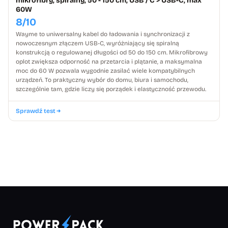
mikrofibry, spiralny, 50 - 150 cm, USB / C > USB-C, max
60W
8/10
Wayme to uniwersalny kabel do ładowania i synchronizacji z
nowoczesnym złączem USB-C, wyróżniający się spiralną
konstrukcją o regulowanej długości od 50 do 150 cm. Mikrofibrowy
oplot zwiększa odporność na przetarcia i plątanie, a maksymalna
moc do 60 W pozwala wygodnie zasilać wiele kompatybilnych
urządzeń. To praktyczny wybór do domu, biura i samochodu,
szczególnie tam, gdzie liczy się porządek i elastyczność przewodu.
Sprawdź test