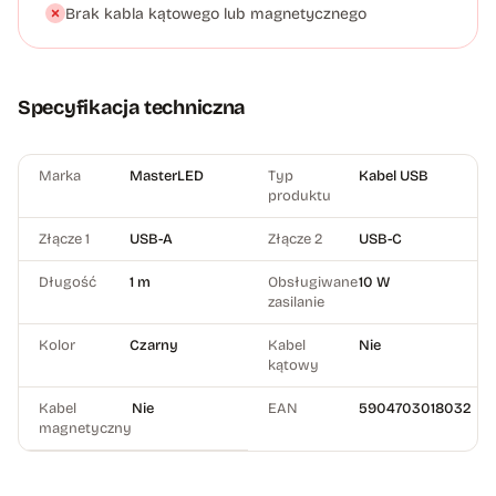
Brak kabla kątowego lub magnetycznego
Specyfikacja techniczna
Marka
MasterLED
Typ
Kabel USB
produktu
Złącze 1
USB-A
Złącze 2
USB-C
Długość
1 m
Obsługiwane
10 W
zasilanie
Kolor
Czarny
Kabel
Nie
kątowy
Kabel
Nie
EAN
5904703018032
magnetyczny