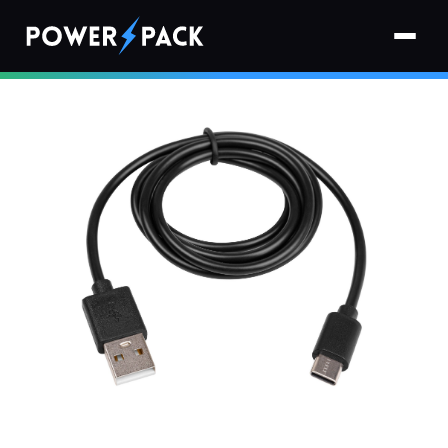
Strona główna
›
Kable
›
Kabel USB MASTERLED przewód USB-A na USB-C 10W 1m czarny