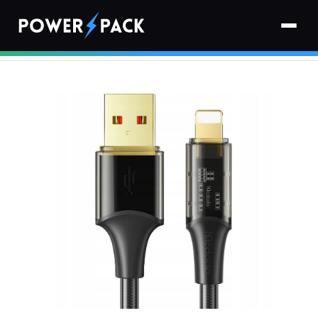
Strona główna
›
Kable
›
Mcdodo Kabel USB Lightning Szybkie Ładowanie 36W 1M Do iPhone
11 12 13 14