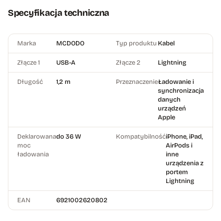
Specyfikacja techniczna
Marka
MCDODO
Typ produktu
Kabel
Złącze 1
USB-A
Złącze 2
Lightning
Długość
1,2 m
Przeznaczenie
Ładowanie i
synchronizacja
danych
urządzeń
Apple
Deklarowana
do 36 W
Kompatybilność
iPhone, iPad,
moc
AirPods i
ładowania
inne
urządzenia z
portem
Lightning
EAN
6921002620802