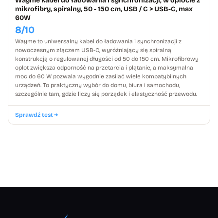
Wayme kabel do ładowania i synchronizacji, w oplocie z
mikrofibry, spiralny, 50 - 150 cm, USB / C > USB-C, max
60W
8/10
Wayme to uniwersalny kabel do ładowania i synchronizacji z
nowoczesnym złączem USB-C, wyróżniający się spiralną
konstrukcją o regulowanej długości od 50 do 150 cm. Mikrofibrowy
oplot zwiększa odporność na przetarcia i plątanie, a maksymalna
moc do 60 W pozwala wygodnie zasilać wiele kompatybilnych
urządzeń. To praktyczny wybór do domu, biura i samochodu,
szczególnie tam, gdzie liczy się porządek i elastyczność przewodu.
Sprawdź test