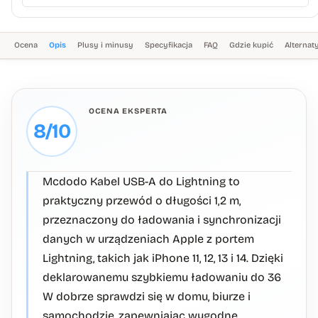
Ocena
Opis
Plusy i minusy
Specyfikacja
FAQ
Gdzie kupić
Alterna
OCENA EKSPERTA
8/10
Mcdodo Kabel USB-A do Lightning to
praktyczny przewód o długości 1,2 m,
przeznaczony do ładowania i synchronizacji
danych w urządzeniach Apple z portem
Lightning, takich jak iPhone 11, 12, 13 i 14. Dzięki
deklarowanemu szybkiemu ładowaniu do 36
W dobrze sprawdzi się w domu, biurze i
samochodzie, zapewniając wygodne