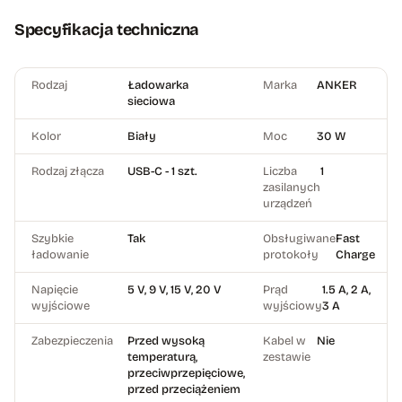
Specyfikacja techniczna
Rodzaj
Ładowarka
Marka
ANKER
sieciowa
Kolor
Biały
Moc
30 W
Rodzaj złącza
USB-C - 1 szt.
Liczba
1
zasilanych
urządzeń
Szybkie
Tak
Obsługiwane
Fast
ładowanie
protokoły
Charge
Napięcie
5 V, 9 V, 15 V, 20 V
Prąd
1.5 A, 2 A,
wyjściowe
wyjściowy
3 A
Zabezpieczenia
Przed wysoką
Kabel w
Nie
temperaturą,
zestawie
przeciwprzepięciowe,
przed przeciążeniem