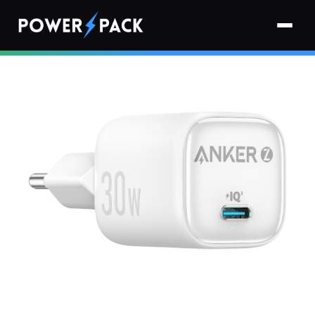
Strona główna
›
Ładowarki
›
Ładowarka sieciowa ANKER A2698G21 30W Biały