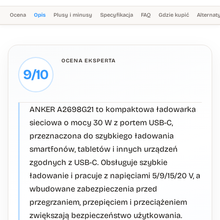
Ocena
Opis
Plusy i minusy
Specyfikacja
FAQ
Gdzie kupić
Alterna
OCENA EKSPERTA
9/10
ANKER A2698G21 to kompaktowa ładowarka
sieciowa o mocy 30 W z portem USB-C,
przeznaczona do szybkiego ładowania
smartfonów, tabletów i innych urządzeń
zgodnych z USB-C. Obsługuje szybkie
ładowanie i pracuje z napięciami 5/9/15/20 V, a
wbudowane zabezpieczenia przed
przegrzaniem, przepięciem i przeciążeniem
zwiększają bezpieczeństwo użytkowania.