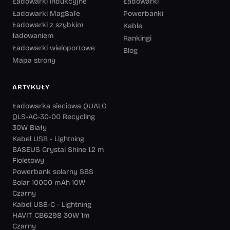
Ładowarki indukcyjne
Ładowarki
Ładowarki MagSafe
Powerbanki
Ładowarki z szybkim
Kable
ładowaniem
Rankingi
Ładowarki wieloportowe
Blog
Mapa strony
ARTYKUŁY
Ładowarka sieciowa QUALO
QLS-AC-30-00 Recycling
30W Biały
Kabel USB - Lightning
BASEUS Crystal Shine 1.2 m
Fioletowy
Powerbank solarny SBS
Solar 10000 mAh 10W
Czarny
Kabel USB-C - Lightning
HAVIT CB6298 30W 1m
Czarny