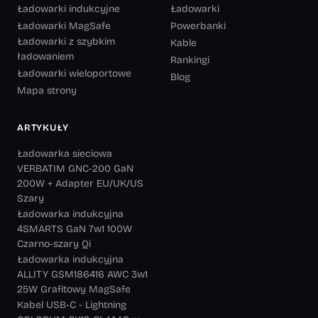
Ładowarki indukcyjne
Ładowarki
Ładowarki MagSafe
Powerbanki
Ładowarki z szybkim
Kable
ładowaniem
Rankingi
Ładowarki wieloportowe
Blog
Mapa strony
ARTYKUŁY
Ładowarka sieciowa
VERBATIM GNC-200 GaN
200W + Adapter EU/UK/US
Szary
Ładowarka indukcyjna
4SMARTS GaN 7w1 100W
Czarno-szary Qi
Ładowarka indukcyjna
ALLITY GSM186416 AWC 3w1
25W Grafitowy MagSafe
Kabel USB-C - Lightning