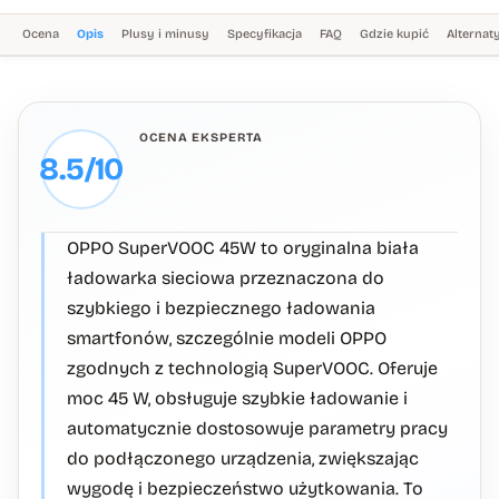
Ocena
Opis
Plusy i minusy
Specyfikacja
FAQ
Gdzie kupić
Alterna
OCENA EKSPERTA
8.5/10
OPPO SuperVOOC 45W to oryginalna biała
ładowarka sieciowa przeznaczona do
szybkiego i bezpiecznego ładowania
smartfonów, szczególnie modeli OPPO
zgodnych z technologią SuperVOOC. Oferuje
moc 45 W, obsługuje szybkie ładowanie i
automatycznie dostosowuje parametry pracy
do podłączonego urządzenia, zwiększając
wygodę i bezpieczeństwo użytkowania. To