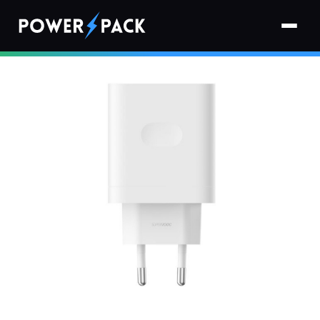
Strona główna
›
Ładowarki
›
Ładowarka sieciowa OPPO SuperVOOC 45W Biały