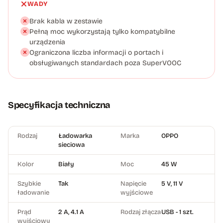
WADY
Brak kabla w zestawie
Pełną moc wykorzystają tylko kompatybilne
urządzenia
Ograniczona liczba informacji o portach i
obsługiwanych standardach poza SuperVOOC
Specyfikacja techniczna
Rodzaj
Ładowarka
Marka
OPPO
sieciowa
Kolor
Biały
Moc
45 W
Szybkie
Tak
Napięcie
5 V, 11 V
ładowanie
wyjściowe
Prąd
2 A, 4.1 A
Rodzaj złącza
USB - 1 szt.
wyjściowy