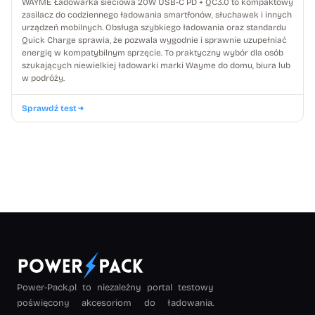
WAYME Ładowarka sieciowa 20W USB-C PD + QC3.0 to kompaktowy
zasilacz do codziennego ładowania smartfonów, słuchawek i innych
urządzeń mobilnych. Obsługa szybkiego ładowania oraz standardu
Quick Charge sprawia, że pozwala wygodnie i sprawnie uzupełniać
energię w kompatybilnym sprzęcie. To praktyczny wybór dla osób
szukających niewielkiej ładowarki marki Wayme do domu, biura lub
w podróży.
Sprawdź test
Power-Pack.pl to niezależny portal testowy
poświęcony akcesoriom do ładowania.