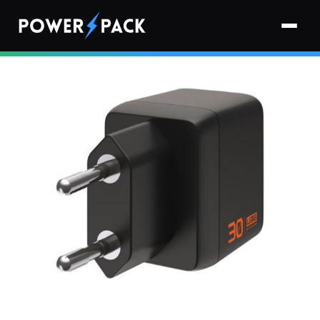
Strona główna
›
Ładowarki
›
Ładowarka sieciowa UAG SRGE Charger 30W Czarny