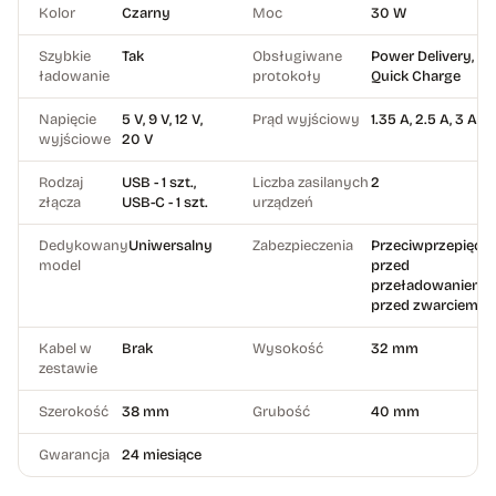
Kolor
Czarny
Moc
30 W
Szybkie
Tak
Obsługiwane
Power Delivery,
ładowanie
protokoły
Quick Charge
Napięcie
5 V, 9 V, 12 V,
Prąd wyjściowy
1.35 A, 2.5 A, 3 A
wyjściowe
20 V
Rodzaj
USB - 1 szt.,
Liczba zasilanych
2
złącza
USB-C - 1 szt.
urządzeń
Dedykowany
Uniwersalny
Zabezpieczenia
Przeciwprzepięcio
model
przed
przeładowaniem,
przed zwarciem
Kabel w
Brak
Wysokość
32 mm
zestawie
Szerokość
38 mm
Grubość
40 mm
Gwarancja
24 miesiące