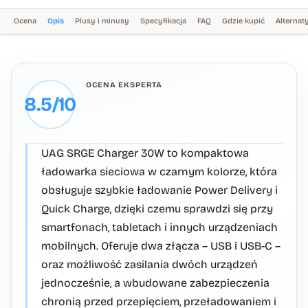
Ocena
Opis
Plusy i minusy
Specyfikacja
FAQ
Gdzie kupić
Alterna
OCENA EKSPERTA
8.5/10
UAG SRGE Charger 30W to kompaktowa
ładowarka sieciowa w czarnym kolorze, która
obsługuje szybkie ładowanie Power Delivery i
Quick Charge, dzięki czemu sprawdzi się przy
smartfonach, tabletach i innych urządzeniach
mobilnych. Oferuje dwa złącza – USB i USB-C –
oraz możliwość zasilania dwóch urządzeń
jednocześnie, a wbudowane zabezpieczenia
chronią przed przepięciem, przeładowaniem i