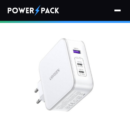
Strona główna
›
Ładowarki
›
Ładowarka sieciowa UGREEN CD289 140W Biały