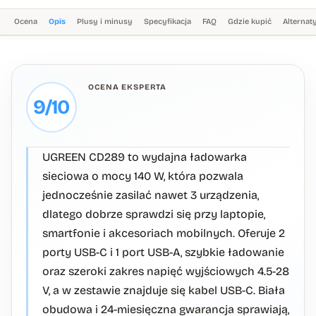
Ocena
Opis
Plusy i minusy
Specyfikacja
FAQ
Gdzie kupić
Alterna
OCENA EKSPERTA
9/10
UGREEN CD289 to wydajna ładowarka
sieciowa o mocy 140 W, która pozwala
jednocześnie zasilać nawet 3 urządzenia,
dlatego dobrze sprawdzi się przy laptopie,
smartfonie i akcesoriach mobilnych. Oferuje 2
porty USB-C i 1 port USB-A, szybkie ładowanie
oraz szeroki zakres napięć wyjściowych 4.5-28
V, a w zestawie znajduje się kabel USB-C. Biała
obudowa i 24-miesięczna gwarancja sprawiają,