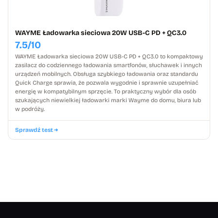
WAYME Ładowarka sieciowa 20W USB-C PD + QC3.0
7.5/10
WAYME Ładowarka sieciowa 20W USB-C PD + QC3.0 to kompaktowy
zasilacz do codziennego ładowania smartfonów, słuchawek i innych
urządzeń mobilnych. Obsługa szybkiego ładowania oraz standardu
Quick Charge sprawia, że pozwala wygodnie i sprawnie uzupełniać
energię w kompatybilnym sprzęcie. To praktyczny wybór dla osób
szukających niewielkiej ładowarki marki Wayme do domu, biura lub
w podróży.
Sprawdź test