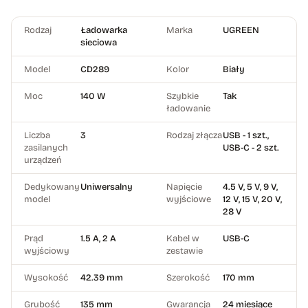
Rodzaj
Ładowarka
Marka
UGREEN
sieciowa
Model
CD289
Kolor
Biały
Moc
140 W
Szybkie
Tak
ładowanie
Liczba
3
Rodzaj złącza
USB - 1 szt.,
zasilanych
USB-C - 2 szt.
urządzeń
Dedykowany
Uniwersalny
Napięcie
4.5 V, 5 V, 9 V,
model
wyjściowe
12 V, 15 V, 20 V,
28 V
Prąd
1.5 A, 2 A
Kabel w
USB-C
wyjściowy
zestawie
Wysokość
42.39 mm
Szerokość
170 mm
Grubość
135 mm
Gwarancja
24 miesiące