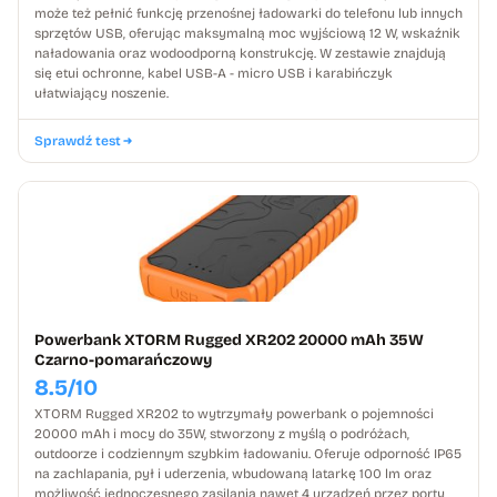
może też pełnić funkcję przenośnej ładowarki do telefonu lub innych
sprzętów USB, oferując maksymalną moc wyjściową 12 W, wskaźnik
naładowania oraz wodoodporną konstrukcję. W zestawie znajdują
się etui ochronne, kabel USB-A - micro USB i karabińczyk
ułatwiający noszenie.
Sprawdź test
Powerbank XTORM Rugged XR202 20000 mAh 35W
Czarno-pomarańczowy
8.5/10
XTORM Rugged XR202 to wytrzymały powerbank o pojemności
20000 mAh i mocy do 35W, stworzony z myślą o podróżach,
outdoorze i codziennym szybkim ładowaniu. Oferuje odporność IP65
na zachlapania, pył i uderzenia, wbudowaną latarkę 100 lm oraz
możliwość jednoczesnego zasilania nawet 4 urządzeń przez porty