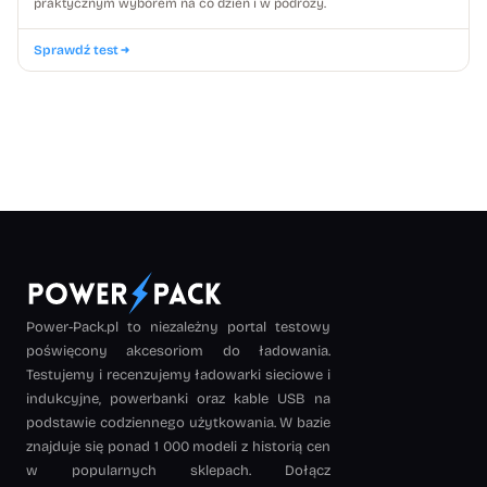
praktycznym wyborem na co dzień i w podróży.
Sprawdź test
Power-Pack.pl to niezależny portal testowy
poświęcony akcesoriom do ładowania.
Testujemy i recenzujemy ładowarki sieciowe i
indukcyjne, powerbanki oraz kable USB na
podstawie codziennego użytkowania. W bazie
znajduje się ponad 1 000 modeli z historią cen
w popularnych sklepach. Dołącz