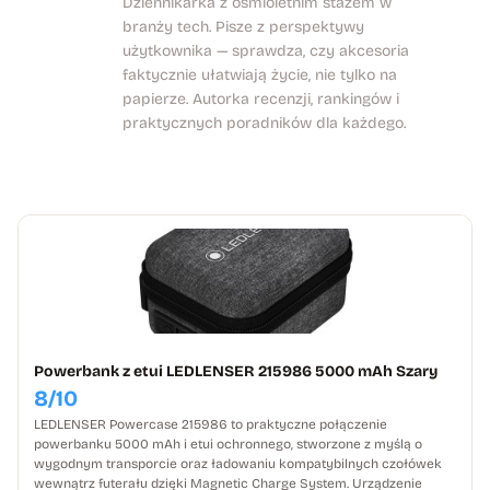
Dziennikarka z ośmioletnim stażem w
branży tech. Pisze z perspektywy
użytkownika — sprawdza, czy akcesoria
faktycznie ułatwiają życie, nie tylko na
papierze. Autorka recenzji, rankingów i
praktycznych poradników dla każdego.
Powerbank z etui LEDLENSER 215986 5000 mAh Szary
8/10
LEDLENSER Powercase 215986 to praktyczne połączenie
powerbanku 5000 mAh i etui ochronnego, stworzone z myślą o
wygodnym transporcie oraz ładowaniu kompatybilnych czołówek
wewnątrz futerału dzięki Magnetic Charge System. Urządzenie