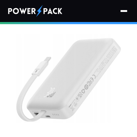
Strona główna
›
Powerbanki
›
Powerbank BASEUS Magnetic Mini MagSafe 10000mAh 30W Biały