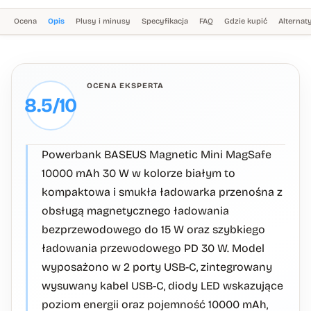
Ocena
Opis
Plusy i minusy
Specyfikacja
FAQ
Gdzie kupić
Alterna
OCENA EKSPERTA
8.5/10
Powerbank BASEUS Magnetic Mini MagSafe
10000 mAh 30 W w kolorze białym to
kompaktowa i smukła ładowarka przenośna z
obsługą magnetycznego ładowania
bezprzewodowego do 15 W oraz szybkiego
ładowania przewodowego PD 30 W. Model
wyposażono w 2 porty USB-C, zintegrowany
wysuwany kabel USB-C, diody LED wskazujące
poziom energii oraz pojemność 10000 mAh,