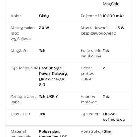
MagSafe
Kolor
Biały
Pojemność
10000 mAh
Maksymalna
30 W
Moc ładowania
15 W
moc
bezprzewodowego
wyjściowa
MagSafe
Tak
Ładowanie
Tak
indukcyjne
Typ ładowania
Fast Charge,
Liczba
2
Power Delivery,
portów
Quick Charge
USB-C
3.0
Zintegrowany
Tak, USB-C
Kabel w
Tak
kabel
zestawie
Diody LED
Tak
Typ baterii
Litowo-
polimerowa
Materiał
Poliwęglan,
Konstrukcja
Slim
wykonania
tworzywo ABS