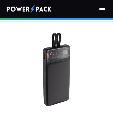
Strona główna
›
Powerbanki
›
Powerbank QUALO Transparent QTPB10-LD-23-01 10000 mAh
Czarny