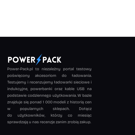
Power-Pack.pl to niezależny portal testowy
poświęcony akcesoriom do ładowania.
Testujemy i recenzujemy ładowarki sieciowe i
indukcyjne, powerbanki oraz kable USB na
podstawie codziennego użytkowania. W bazie
znajduje się ponad 1 000 modeli z historią cen
w popularnych sklepach. Dołącz
do użytkowników, którzy co miesiąc
sprawdzają u nas recenzje zanim zrobią zakup.