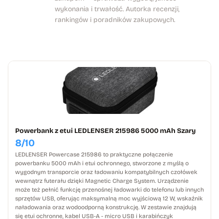
wykonania i trwałość. Autorka recenzji,
rankingów i poradników zakupowych.
Powerbank z etui LEDLENSER 215986 5000 mAh Szary
8/10
LEDLENSER Powercase 215986 to praktyczne połączenie
powerbanku 5000 mAh i etui ochronnego, stworzone z myślą o
wygodnym transporcie oraz ładowaniu kompatybilnych czołówek
wewnątrz futerału dzięki Magnetic Charge System. Urządzenie
może też pełnić funkcję przenośnej ładowarki do telefonu lub innych
sprzętów USB, oferując maksymalną moc wyjściową 12 W, wskaźnik
naładowania oraz wodoodporną konstrukcję. W zestawie znajdują
się etui ochronne, kabel USB-A - micro USB i karabińczyk