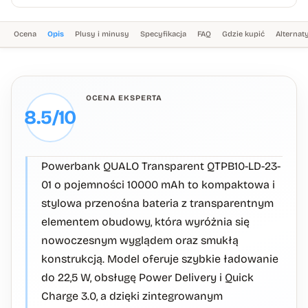
Ocena
Opis
Plusy i minusy
Specyfikacja
FAQ
Gdzie kupić
Alterna
OCENA EKSPERTA
8.5/10
Powerbank QUALO Transparent QTPB10-LD-23-
01 o pojemności 10000 mAh to kompaktowa i
stylowa przenośna bateria z transparentnym
elementem obudowy, która wyróżnia się
nowoczesnym wyglądem oraz smukłą
konstrukcją. Model oferuje szybkie ładowanie
do 22,5 W, obsługę Power Delivery i Quick
Charge 3.0, a dzięki zintegrowanym