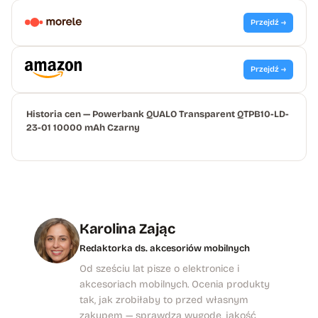
Przejdź →
Przejdź →
Historia cen — Powerbank QUALO Transparent QTPB10-LD-
23-01 10000 mAh Czarny
Karolina Zając
Redaktorka ds. akcesoriów mobilnych
Od sześciu lat pisze o elektronice i
akcesoriach mobilnych. Ocenia produkty
tak, jak zrobiłaby to przed własnym
zakupem — sprawdza wygodę, jakość