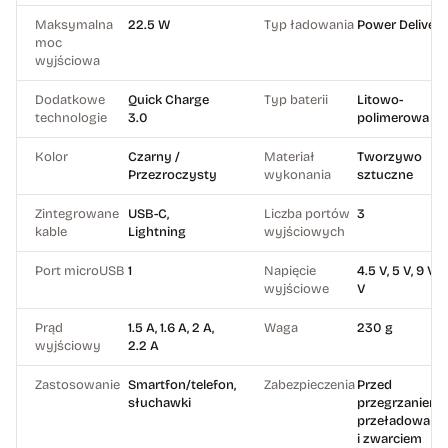
Maksymalna
22.5 W
Typ ładowania
Power Deliver
moc
wyjściowa
Dodatkowe
Quick Charge
Typ baterii
Litowo-
technologie
3.0
polimerowa
Kolor
Czarny /
Materiał
Tworzywo
Przezroczysty
wykonania
sztuczne
Zintegrowane
USB-C,
Liczba portów
3
kable
Lightning
wyjściowych
Port microUSB
1
Napięcie
4.5 V, 5 V, 9 V, 1
wyjściowe
V
Prąd
1.5 A, 1.6 A, 2 A,
Waga
230 g
wyjściowy
2.2 A
Zastosowanie
Smartfon/telefon,
Zabezpieczenia
Przed
słuchawki
przegrzaniem,
przeładowani
i zwarciem